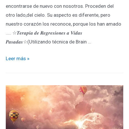
encontrarse de nuevo con nosotros. Proceden del
otro lado,del cielo. Su aspecto es diferente, pero
nuestro corazón los reconoce, porque los han amado
….. ☆𝑻𝒆𝒓𝒂𝒑𝒊𝒂 𝒅𝒆 𝑹𝒆𝒈𝒓𝒆𝒔𝒊𝒐𝒏𝒆𝒔 𝒂 𝑽𝒊𝒅𝒂𝒔
𝑷𝒂𝒔𝒂𝒅𝒂𝒔☆(Utilizando técnica de Brain …
Leer más »